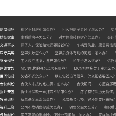
房屋纠纷
租客不付房租怎么办？
租客把房子弄坏了怎么办？
实
婚姻家事
房东不退押金怎么办？
离婚后房子怎么分？
对方偷偷转移财产怎么办？
买房的定金能退吗？
买的房子
买的
交通事故
离婚了公司股权怎么处理？
撞了人，保险赔完还要赔钱吗？
离婚后财产怎么分？
车祸受伤后，康复费很
医疗美容
交通事故中，医保和对方赔偿能同时拿吗？
整容失败怎么办？
整容后身体有别的问题，怎么办？
车祸导致人
继承纠纷
医美机构宣传的与实际结果不符怎么办？
老人没立遗嘱，遗产怎么分？
私生子怎么继承？
医疗事故怎么
信托
网络文娱
医疗器械出问题，怎么办？
基金怎么继承？
MCN机构的税务风险有哪些？
股票怎么继承？
MCN机构拖欠工资怎么办
民间借贷
抖音账号归谁？
欠钱不还怎么办？
朋友借钱没写借条，怎么把钱要回来
合伙纠纷
帮人担保借款，对方不还，我要承担全部责任吗？
合伙人未按约定出资，怎么办？
合伙期间，一方擅自挪
拆迁安置
和合伙人有矛盾，怎么办？
拆迁补偿款一直拖着不给怎么办？
房子有特殊历史价值
投资纠纷
私募基金暴雷怎么办？
私募基金亏损，钱还能要回来吗
福利工资
公司不发销售提成怎么办？
销售奖金怎么算？
离职后
保险纠纷
销售目标未完成，公司有权不发提成和奖金吗？
买了高额的重疾险，保险公司拒赔，怎么办？
家族信托
公司变