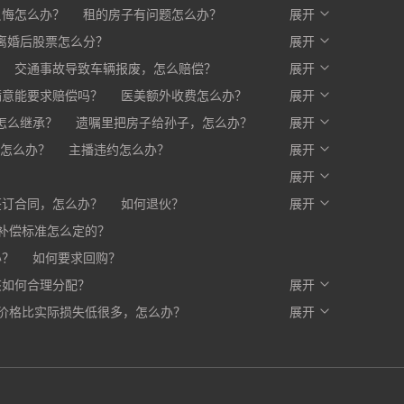
反悔怎么办？
租的房子有问题怎么办？
展开
么办？
离婚后股票怎么分？
开发商不交房怎么办?
展开
交通事故导致车辆报废，怎么赔偿？
展开
满意能要求赔偿吗？
医美额外收费怎么办？
展开
赔一部分，剩下的怎么办？
怎么继承？
遗嘱里把房子给孙子，怎么办？
展开
怎么办？
主播违约怎么办？
展开
？
展开
签订合同，怎么办？
如何退伙？
展开
补偿标准怎么定的？
办？
如何要求回购？
该如何合理分配？
展开
价格比实际损失低很多，怎么办？
写入合同，有口头约定有效吗？
展开