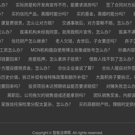
么办？
实际房屋和开发商宣传不符，能要求退房吗？
签了合同对方
办？
买的房子有问题怎么办？
买的信托产品，离婚时能分吗？
买家跳单怎么办？
买的基金，离婚时能分吗？
购买的房子有抵押怎
分？
，康复费很贵，怎么让对方赔？
交通事故后，对方耍赖不赔，怎么办？
怎么办？
车祸导致人死亡，怎么办？
医美机构未经我同意，就用我照片宣传，怎么办？
医美不
承？
疗事故怎么赔偿？
信托财产怎么继承？
手术失败怎么赔？
老人欠钱，去世后，子女要还吗？
康复治疗费用高昂，医院说只
房子
欠工资怎么办？
MCN机构擅自使用博主肖像或账号怎么办？
抄袭内容
把钱要回来？
房屋抵押，怎么拿房子抵债？
借款人找不到了怎么办
？
一方擅自挪用资金，怎么办？
合伙企业谁说了算？
合伙人擅自对外
殊历史价值，拆迁补偿有啥特殊政策和额外补偿？
大面积房子要拆迁，
能要回来吗？
投资项目未达预期收益能否要求赔偿？
对赌失败怎么
？
离职后，公司拖欠的销售提成还能拿到吗？
团队销售奖金，内部
家族信托保险里分配太复杂，怎么办？
公司变更提成和奖金制度，之前的业绩怎么算？
买的高额财产险，理赔时定损
销售提成和奖金未
财产险怎么才能最快赔到钱？
Copyright © 智能法律帮. All rights reserved.