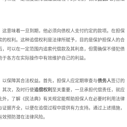
，这意味着一旦到期，他必须向债权人支付约定的款项。在担保
索的权利。这种追偿权利是法律所赋予，目的是保护担保人的合
后，可以在一定范围内追索代偿款及其利息，但需确保不侵犯债
助于各方在实际操作中有效维护自己的利益。
，以保障其合法权益。首先，担保人应定期审查与
债务人
签订的
。其次，及时行使
追偿权利
至关重要，一旦承担代偿责任，就应
此外，了解《民法典》有关规定能帮助担保人在必要时利用法律
与证据齐全，以便在追偿过程中提供有力支持。通过上述措施，
有效预防潜在法律风险。