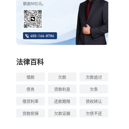
额逾50亿元。
法律百科
借款
欠款
欠款追讨
债务
贷款利息
欠条
借贷利率
还款期限
债权转让
贷款担保
欠款证据
欠债不还