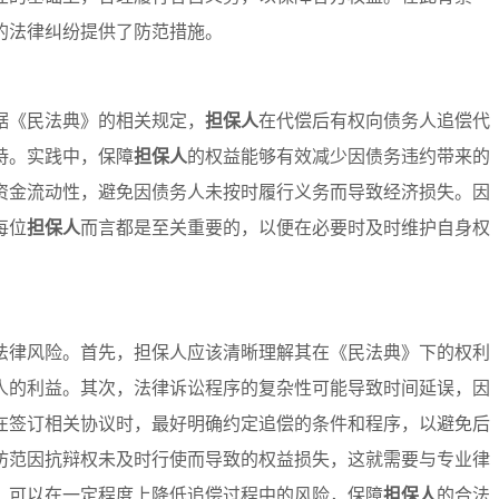
的法律纠纷提供了防范措施。
据《民法典》的相关规定，
担保人
在代偿后有权向债务人追偿代
持。实践中，保障
担保人
的权益能够有效减少因债务违约带来的
资金流动性，避免因债务人未按时履行义务而导致经济损失。因
每位
担保人
而言都是至关重要的，以便在必要时及时维护自身权
法律风险。首先，担保人应该清晰理解其在《民法典》下的权利
人的利益。其次，法律诉讼程序的复杂性可能导致时间延误，因
在签订相关协议时，最好明确约定追偿的条件和程序，以避免后
防范因抗辩权未及时行使而导致的权益损失，这就需要与专业律
，可以在一定程度上降低追偿过程中的风险，保障
担保人
的合法