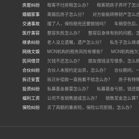
房屋纠纷
租客不付房租怎么办？
租客把房子弄坏了怎
婚姻家事
房东不退押金怎么办？
离婚后房子怎么分？
对方偷偷转移财产怎么
买房的定金能退吗？
交通事故
离婚了公司股权怎么处理？
撞了人，保险赔完还要赔钱吗？
离婚后财产怎么
车祸受伤后
医疗美容
交通事故中，医保和对方赔偿能同时拿吗？
整容失败怎么办？
整容后身体有别的问题，
继承纠纷
医美机构宣传的与实际结果不符怎么办？
老人没立遗嘱，遗产怎么分？
私生子怎么继
医
网络文娱
医疗器械出问题，怎么办？
基金怎么继承？
MCN机构的税务风险有哪些？
股票怎么继承？
MCN机构拖
民间借贷
抖音账号归谁？
欠钱不还怎么办？
朋友借钱没写借条，怎么
合伙纠纷
帮人担保借款，对方不还，我要承担全部责任吗
合伙人未按约定出资，怎么办？
合伙期间，
拆迁安置
和合伙人有矛盾，怎么办？
拆迁补偿款一直拖着不给怎么办？
房子有特
投资纠纷
私募基金暴雷怎么办？
私募基金亏损，钱还
福利工资
公司不发销售提成怎么办？
销售奖金怎么算
保险纠纷
销售目标未完成，公司有权不发提成和奖金吗？
买了高额的重疾险，保险公司拒赔，怎么办？
公司以各种理由克扣销售提成，如何维权？
被忽悠买了高额保险，可以退吗？
买了企业