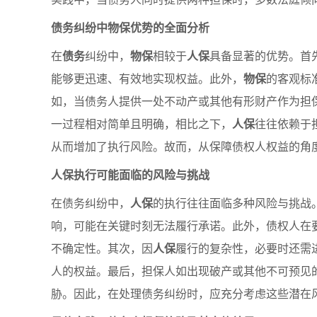
债务纠纷中物保优势的全面分析
在
债务
纠纷中，
物保
相较于
人保
具备显著的优势。首
能够更迅速、有效地实现权益。此外，
物保
的客观标
如，当债务人提供一处不动产或其他有形财产作为担
一过程相对简单且明确，相比之下，
人保
往往依赖于
从而增加了执行风险。故而，从保障债权人权益的角
人保执行可能面临的风险与挑战
在债务纠纷中，
人保
的执行往往面临多种风险与挑战
响，可能在关键时刻无法履行承诺。此外，债权人在
不确定性。其次，因
人保
履行的复杂性，必要时还需
人的权益。最后，担保人如出现破产或其他不可预见
胁。因此，在处理债务纠纷时，应充分考虑这些潜在