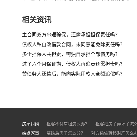
相关资讯
主合同双方串通骗保，还需承担担保责任吗？
债权人私自改借款合同，未同意能免除责任吗？
多个担保人共担责，需独自承担全部债务吗？
过了六个月保证期，债权人再追责还需担责吗？
替债务人还债后，能向实际用款人全额追偿吗？
房屋纠纷
租客不付房租怎么办？
租客把房子弄坏了怎
婚姻家事
房东不退押金怎么办？
离婚后房子怎么分？
对方偷偷转移财产怎么
买房的定金能退吗？