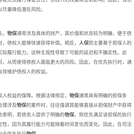
以尽量降低潜在风险。
先，
物保
通常涉及具体的财产，其价值和状态较为明确，便于债
时，债权人能够快速获得补偿。相反，
人保
则主要基于担保人的
实际履行能力。这种主观性导致了可能的延迟和不确定性。此
况，从而使得债权人面临更大的风险。因此，在优先执行时，通
有效维护债权人的权益。
权人权益的保障。根据法律规定，
物保
通常具有明确的担保条
处理涉及
物保
的案件时，往往强调其能够直接从担保财产中获得
也表明，若债务人提供了明确的
物保
，则优先满足该担保的执行
定性，因为其履行能力可能随着时间变化而变化。因此，在司法
向于优先执行
物保
。