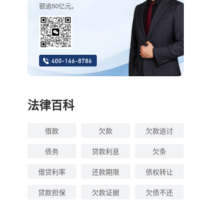
额逾50亿元。
法律百科
借款
欠款
欠款追讨
债务
贷款利息
欠条
借贷利率
还款期限
债权转让
贷款担保
欠款证据
欠债不还