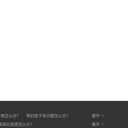
反悔怎么办？
租的房子有问题怎么办？
展开
么办？
离婚后股票怎么分？
开发商不交房怎么办?
展开