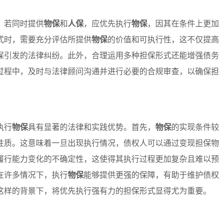
。若同时提供
物保
和
人保
，应优先执行
物保
，因其在条件上更加
式时，需要充分评估所提供
物保
的价值和可执行性，这不仅提高
保引发的法律纠纷。此外，合理运用多种担保形式还能增强债务
过程中，及时与法律顾问沟通并进行必要的合规审查，以确保担
执行
物保
具有显著的法律和实践优势。首先，
物保
的实现条件较
性质。这意味着一旦出现执行情况，债权人可以通过变现担保物
履行能力变化的不确定性，这使得其执行过程更加复杂且难以预
在许多情况下，执行
物保
能够提供更强的保障，有助于维护债权
这样的背景下，将优先执行强有力的担保形式显得尤为重要。