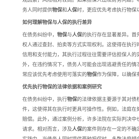
务人同时提供
物保
和
人保
时，更应优先考虑执行物保
如何理解物保与人保的执行差异
在债务纠纷中，
物保
与
人保
的执行存在显著差异。首
权人通过查封、拍卖等方式实现权利。这使得在执行
信用和支付能力，其执行过程往往需要评估担保人的
外，在违约情况下，债务人可能会出现逃避责任的情
常应该优先考虑使用可落实的
物保
作为保障，以确保
优先执行物保的法律依据和案例研究
在债务纠纷中，执行
物保
的法律依据主要源于其对债
件，这使得其在执行时更具可操作性。例如，法庭在
赔偿。此外，通过案例分析，许多法院在实际判决中
请求。相对而言，涉及
人保
的案件则存在一定的不确
实践中，当债务人同时提供两种担保时，多数法庭倾