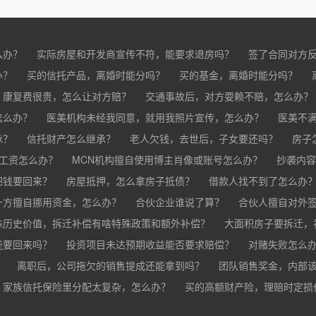
么办？
实际房屋和开发商宣传不符，能要求退房吗？
签了合同对方
办？
买的房子有问题怎么办？
买的信托产品，离婚时能分吗？
买家跳单怎么办？
买的基金，离婚时能分吗？
购买的房子有抵押怎
分？
，康复费很贵，怎么让对方赔？
交通事故后，对方耍赖不赔，怎么办？
怎么办？
车祸导致人死亡，怎么办？
医美机构未经我同意，就用我照片宣传，怎么办？
医美不
承？
疗事故怎么赔偿？
信托财产怎么继承？
手术失败怎么赔？
老人欠钱，去世后，子女要还吗？
康复治疗费用高昂，医院说只
房子
欠工资怎么办？
MCN机构擅自使用博主肖像或账号怎么办？
抄袭内容
把钱要回来？
房屋抵押，怎么拿房子抵债？
借款人找不到了怎么办
？
一方擅自挪用资金，怎么办？
合伙企业谁说了算？
合伙人擅自对外
殊历史价值，拆迁补偿有啥特殊政策和额外补偿？
大面积房子要拆迁，
能要回来吗？
投资项目未达预期收益能否要求赔偿？
对赌失败怎么
？
离职后，公司拖欠的销售提成还能拿到吗？
团队销售奖金，内部
家族信托保险里分配太复杂，怎么办？
公司变更提成和奖金制度，之前的业绩怎么算？
买的高额财产险，理赔时定损
销售提成和奖金未
财产险怎么才能最快赔到钱？