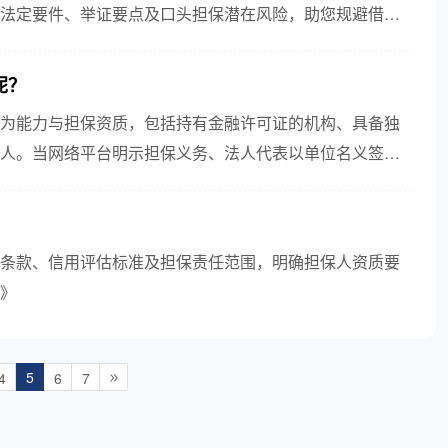
法定要件、举证要点及口头担保潜在风险，助您规避借贷
？​
为能力与担保资质，包括持有金融许可证的机构、具备独
人。当网络平台明示担保义务、法人代表以单位名义签订
保责...
条款、信用评估标准及担保责任范围，明确担保人资质要
》
5
4
6
7